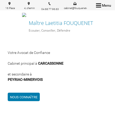
Menu
16 Place
4, chemin
cabinet@fouquenet-
04.68.77.96.63
Carnot
Ste Marie
avocat.fr
11000
11160
Carcassonne
PEYRIAC-
Maître Laetitia FOUQUENET
MINERVOIS
Ecouter, Conseiller, Défendre
Votre Avocat de Confiance
Cabinet principal à
CARCASSONNE
et secondaire à
PEYRIAC-MINERVOIS
NOUS CONNAÎTRE