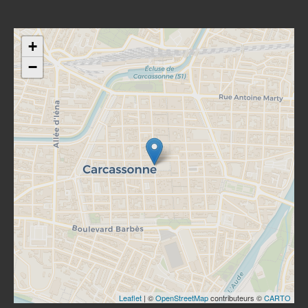
+
−
Leaflet
| ©
OpenStreetMap
contributeurs ©
CARTO