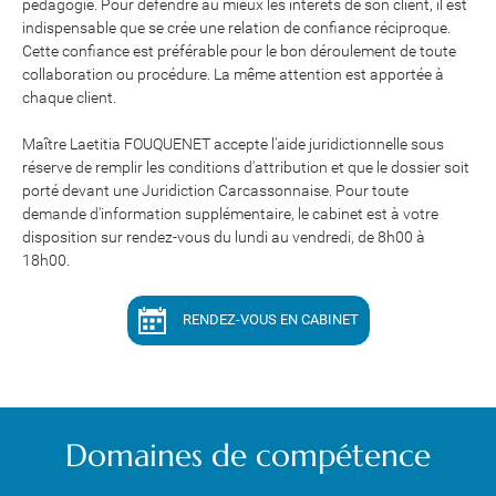
pédagogie. Pour défendre au mieux les intérêts de son client, il est
indispensable que se crée une relation de confiance réciproque.
Cette confiance est préférable pour le bon déroulement de toute
collaboration ou procédure. La même attention est apportée à
chaque client.
​​​​​​​Maître Laetitia FOUQUENET accepte l'aide juridictionnelle sous
réserve de remplir les conditions d'attribution et que le dossier soit
porté devant une Juridiction Carcassonnaise. Pour toute
demande d'information supplémentaire, le cabinet est à votre
disposition sur rendez-vous du lundi au vendredi, de 8h00 à
18h00.
RENDEZ-VOUS EN CABINET
Domaines de compétence