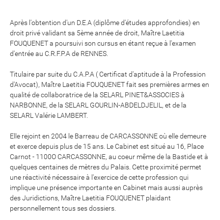
Après l'obtention d'un D.E.A (diplôme d'études approfondies) en
droit privé validant sa 5ème année de droit, Maître Laetitia
FOUQUENET a poursuivi son cursus en étant reçue à l'examen
d'entrée au C.R.F.P.A de RENNES.
Titulaire par suite du C.A.P.A ( Certificat d'aptitude à la Profession
d'Avocat), Maître Laetitia FOUQUENET fait ses premières armes en
qualité de collaboratrice de la SELARL PINET&ASSOCIES à
NARBONNE, de la SELARL GOURLIN-ABDELDJELIL, et de la
SELARL Valérie LAMBERT.
Elle rejoint en 2004 le Barreau de CARCASSONNE où elle demeure
et exerce depuis plus de 15 ans. Le Cabinet est situé au 16, Place
Carnot - 1100O CARCASSONNE, au coeur même de la Bastide et à
quelques centaines de mètres du Palais. Cette proximité permet
une réactivité nécessaire à l'exercice de cette profession qui
implique une présence importante en Cabinet mais aussi auprès
des Juridictions, Maître Laetitia FOUQUENET plaidant
personnellement tous ses dossiers.