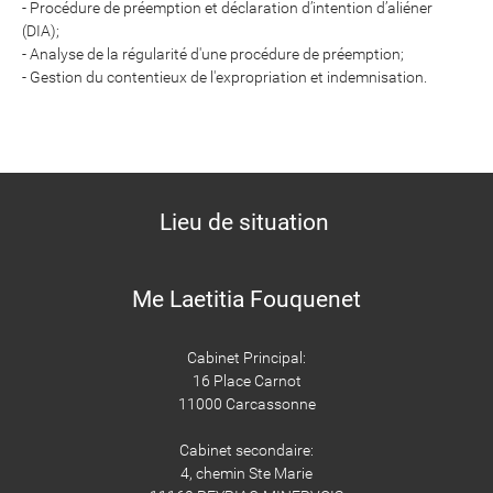
- Procédure de préemption et déclaration d’intention d’aliéner
(DIA);
- Analyse de la régularité d'une procédure de préemption;
- Gestion du contentieux de l'expropriation et indemnisation.
Lieu de situation
Me Laetitia Fouquenet
Cabinet Principal:
16 Place Carnot
11000 Carcassonne
Cabinet secondaire:
4, chemin Ste Marie