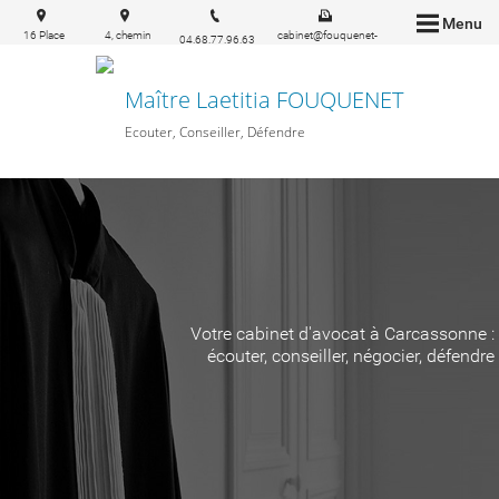
Menu
16 Place
4, chemin
cabinet@fouquenet-
04.68.77.96.63
Carnot
Ste Marie
avocat.fr
11000
11160
Carcassonne
PEYRIAC-
Maître Laetitia FOUQUENET
MINERVOIS
Ecouter, Conseiller, Défendre
Votre cabinet d'avocat à Carcassonne :
écouter, conseiller, négocier, défendre