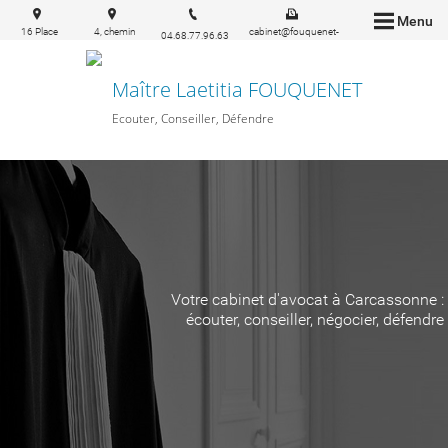
Menu
16 Place
4, chemin
cabinet@fouquenet-
04.68.77.96.63
Carnot
Ste Marie
avocat.fr
11000
11160
Carcassonne
PEYRIAC-
Maître Laetitia FOUQUENET
MINERVOIS
Ecouter, Conseiller, Défendre
Votre cabinet d'avocat à Carcassonne :
écouter, conseiller, négocier, défendre