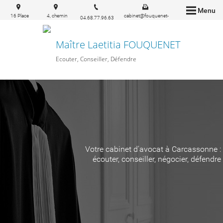
Menu
16 Place
4, chemin
cabinet@fouquenet-
04.68.77.96.63
Carnot
Ste Marie
avocat.fr
11000
11160
Carcassonne
PEYRIAC-
Maître Laetitia FOUQUENET
MINERVOIS
Ecouter, Conseiller, Défendre
Votre cabinet d'avocat à Carcassonne :
écouter, conseiller, négocier, défendre