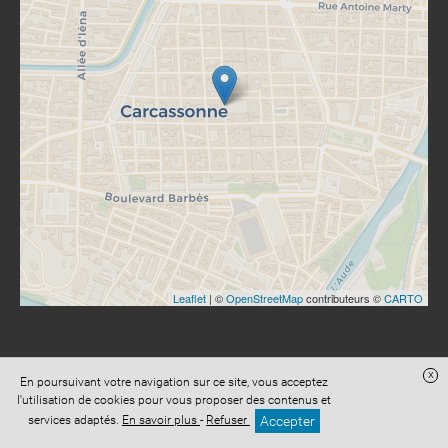
Leaflet
| ©
OpenStreetMap
contributeurs ©
CARTO
x
En poursuivant votre navigation sur ce site, vous acceptez
Site réalisé avec
Digital Avocat
l'utilisation de cookies pour vous proposer des contenus et
Accès administration
Confidentialité
Conditions Générales de Vente
Accepter
services adaptés.
En savoir plus
-
Refuser
Mentions légales