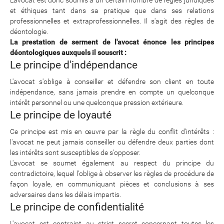
L'avocat est donc soumis à un certain nombre de règles juridiques
et éthiques tant dans sa pratique que dans ses relations
professionnelles et extraprofessionnelles. Il s'agit des règles de
déontologie.
La prestation de serment de l'avocat énonce les principes
déontologiques auxquels il souscrit :
Le principe d'indépendance
L'avocat s'oblige à conseiller et défendre son client en toute
indépendance, sans jamais prendre en compte un quelconque
intérêt personnel ou une quelconque pression extérieure.
Le principe de loyauté
Ce principe est mis en œuvre par la règle du conflit d'intérêts :
l'avocat ne peut jamais conseiller ou défendre deux parties dont
les intérêts sont susceptibles de s'opposer.
L'avocat se soumet également au respect du principe du
contradictoire, lequel l'oblige à observer les règles de procédure de
façon loyale, en communiquant pièces et conclusions à ses
adversaires dans les délais impartis.
Le principe de confidentialité
L'avocat est contraint au strict secret concernant toutes les