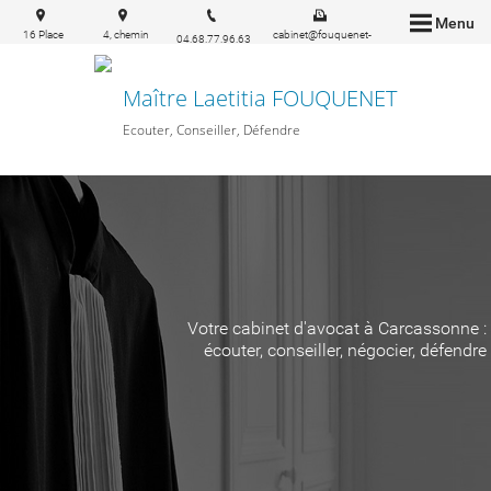
Menu
16 Place
4, chemin
cabinet@fouquenet-
04.68.77.96.63
Carnot
Ste Marie
avocat.fr
11000
11160
Carcassonne
PEYRIAC-
Maître Laetitia FOUQUENET
MINERVOIS
Ecouter, Conseiller, Défendre
Votre cabinet d'avocat à Carcassonne :
écouter, conseiller, négocier, défendre